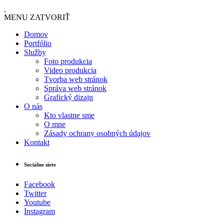
MENU
ZATVORIŤ
Domov
Portfólio
Služby
Foto produkcia
Video produkcia
Tvorba web stránok
Správa web stránok
Grafický dizajn
O nás
Kto vlastne sme
O mne
Zásady ochrany osobných údajov
Kontakt
Sociálne siete
Facebook
Twitter
Youtube
Instagram