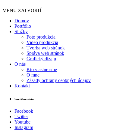
MENU
ZATVORIŤ
Domov
Portfólio
Služby
Foto produkcia
Video produkcia
Tvorba web stránok
Správa web stránok
Grafický dizajn
O nás
Kto vlastne sme
O mne
Zásady ochrany osobných údajov
Kontakt
Sociálne siete
Facebook
Twitter
Youtube
Instagram