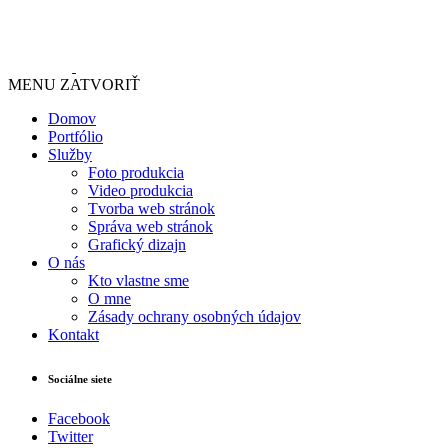
MENU
ZATVORIŤ
Domov
Portfólio
Služby
Foto produkcia
Video produkcia
Tvorba web stránok
Správa web stránok
Grafický dizajn
O nás
Kto vlastne sme
O mne
Zásady ochrany osobných údajov
Kontakt
Sociálne siete
Facebook
Twitter